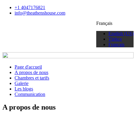
+1 4047176821
info@theathenshouse.com
Français
English (US)
Türkçe
Français
Page d'accueil
A propos de nous
Chambres et tarifs
Galerie
Les blogs
Communication
A propos de nous